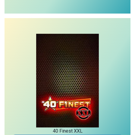
40 Finest XXL