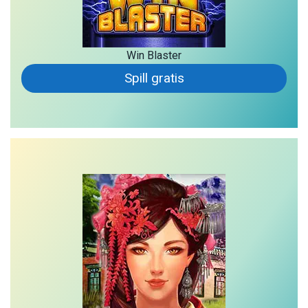
Win Blaster
Spill gratis