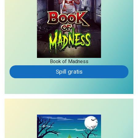
Book of Madness
Spill gratis