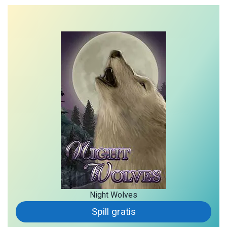
Night Wolves
Spill gratis