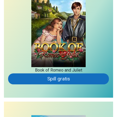
Book of Romeo and Juliet
Spill gratis