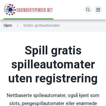
Blackjack
Hjem
Gratis spilleautomater
Roulette
Baccarat
Spill gratis
Poker
spilleautomater
Skrapelodd
uten registrering
Nettbaserte spilleautomater, også kjent som
slots, pengespillautomater eller enarmede