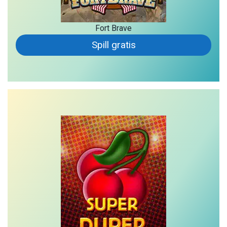
Fort Brave
Spill gratis