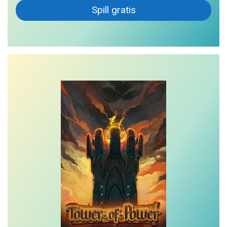
Spill gratis