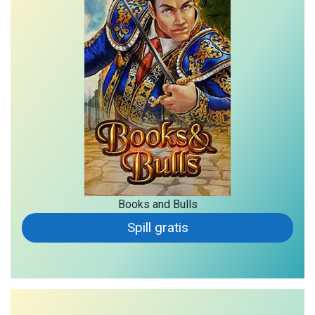
Books and Bulls
Spill gratis