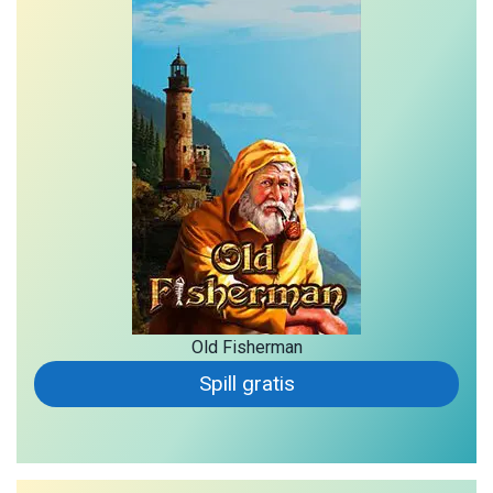
Old Fisherman
Spill gratis