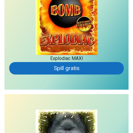
Explodiac MAXI
Spill gratis