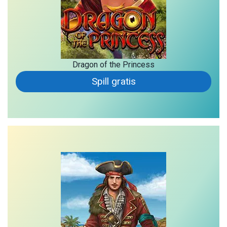
Dragon of the Princess
Spill gratis