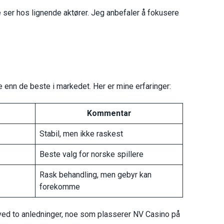
e ser hos lignende aktører. Jeg anbefaler å fokusere
re enn de beste i markedet. Her er mine erfaringer:
Kommentar
Stabil, men ikke raskest
Beste valg for norske spillere
Rask behandling, men gebyr kan
forekomme
 ved to anledninger, noe som plasserer NV Casino på