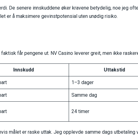
erdi. De senere innskuddene øker kravene betydelig, noe jeg oft
et er å maksimere gevinstpotensial uten unødig risiko.
eg faktisk får pengene ut. NV Casino leverer greit, men ikke raske
Innskudd
Uttakstid
art
1–3 dager
art
Samme dag
art
24 timer
 hvis målet er raske uttak. Jeg opplevde samme dags utbetaling