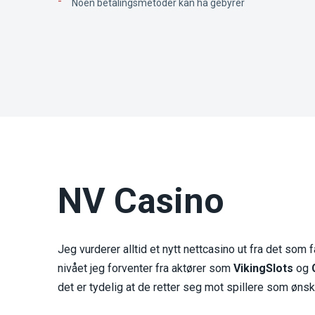
Noen betalingsmetoder kan ha gebyrer
NV Casino
Jeg vurderer alltid et nytt nettcasino ut fra det som 
nivået jeg forventer fra aktører som
VikingSlots
og
det er tydelig at de retter seg mot spillere som ønsk