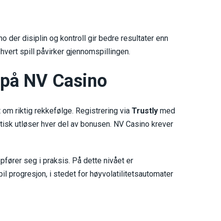
 der disiplin og kontroll gir bedre resultater enn
vert spill påvirker gjennomspillingen.
n på NV Casino
 om riktig rekkefølge. Registrering via
Trustly
med
ktisk utløser hver del av bonusen. NV Casino krever
pfører seg i praksis. På dette nivået er
bil progresjon, i stedet for høyvolatilitetsautomater