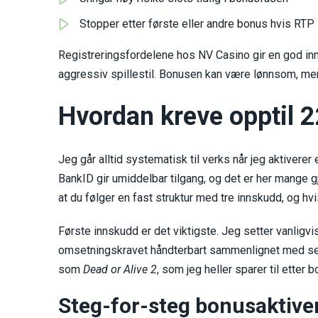
Stopper etter første eller andre bonus hvis RTP 
Registreringsfordelene hos NV Casino gir en god inng
aggressiv spillestil. Bonusen kan være lønnsom, men
Hvordan kreve opptil 2
Jeg går alltid systematisk til verks når jeg aktiver
BankID gir umiddelbar tilgang, og det er her mange gj
at du følger en fast struktur med tre innskudd, og hv
Første innskudd er det viktigste. Jeg setter vanligvi
omsetningskravet håndterbart sammenlignet med sen
som
Dead or Alive 2
, som jeg heller sparer til etter 
Steg-for-steg bonusaktive