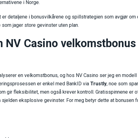
ernativene i Norge.
det er detaljene i bonusvilkårene og spillstrategien som avgjør om
 som jager store gevinster uten plan.
 om NV Casino velkomstbonus
eg analyserer en velkomstbonus, og hos NV Casino ser jeg en mode
eringsprosessen er enkel med BankID via
Trustly
, noe som spare
 gir fleksibilitet, men også krever kontroll. Gratisspinnene er of
en sjelden eksplosive gevinster. For meg betyr dette at bonusen 