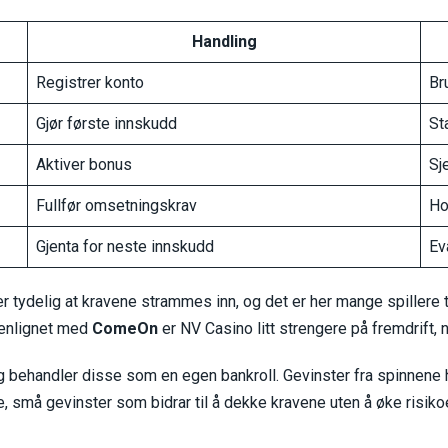
Handling
Registrer konto
Br
Gjør første innskudd
St
Aktiver bonus
Sj
Fullfør omsetningskrav
Ho
Gjenta for neste innskudd
Ev
r tydelig at kravene strammes inn, og det er her mange spillere 
menlignet med
ComeOn
er NV Casino litt strengere på fremdrift, 
eg behandler disse som en egen bankroll. Gevinster fra spinnene
ne, små gevinster som bidrar til å dekke kravene uten å øke risiko