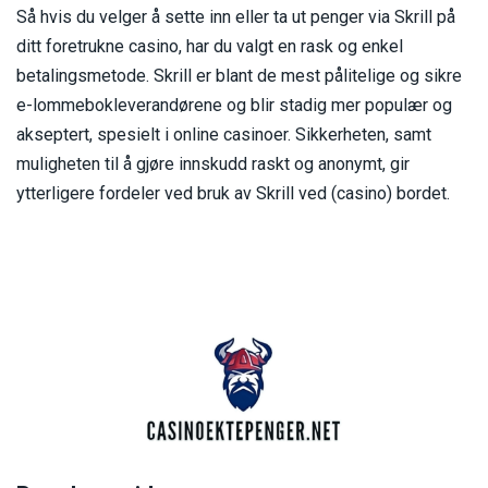
Så hvis du velger å sette inn eller ta ut penger via Skrill på
ditt foretrukne casino, har du valgt en rask og enkel
betalingsmetode. Skrill er blant de mest pålitelige og sikre
e-lommebokleverandørene og blir stadig mer populær og
akseptert, spesielt i online casinoer. Sikkerheten, samt
muligheten til å gjøre innskudd raskt og anonymt, gir
ytterligere fordeler ved bruk av Skrill ved (casino) bordet.