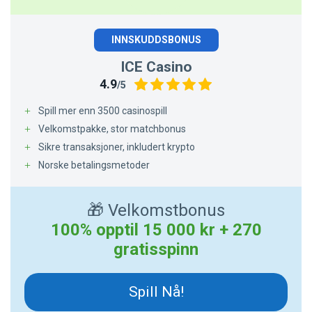
INNSKUDDSBONUS
ICE Casino
4.9
/5
Spill mer enn 3500 casinospill
Velkomstpakke, stor matchbonus
Sikre transaksjoner, inkludert krypto
Norske betalingsmetoder
🎁 Velkomstbonus
100% opptil 15 000 kr + 270
gratisspinn
Spill Nå!