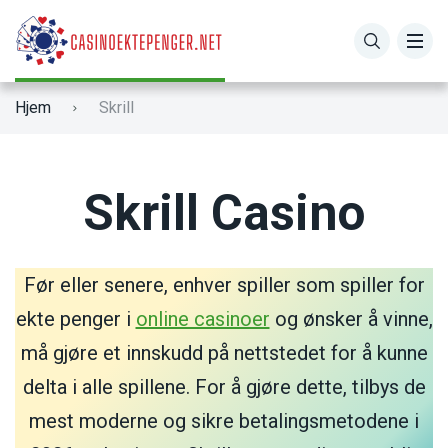
Blackjack
Hjem
Skrill
Roulette
Baccarat
Skrill Casino
Poker
Skrapelodd
Før eller senere, enhver spiller som spiller for
ekte penger i
online casinoer
og ønsker å vinne,
må gjøre et innskudd på nettstedet for å kunne
delta i alle spillene. For å gjøre dette, tilbys de
mest moderne og sikre betalingsmetodene i