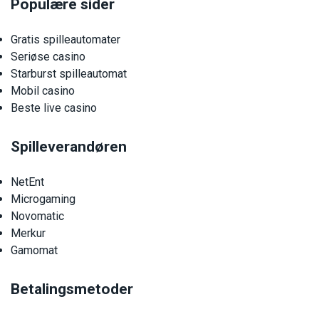
Populære sider
Gratis spilleautomater
Seriøse casino
Starburst spilleautomat
Mobil casino
Beste live casino
Spilleverandøren
NetEnt
Microgaming
Novomatic
Merkur
Gamomat
Betalingsmetoder