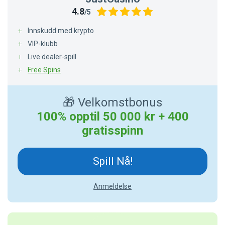
4.8
/5
Innskudd med krypto
VIP-klubb
Live dealer-spill
Free Spins
🎁 Velkomstbonus
100% opptil 50 000 kr + 400
gratisspinn
Spill Nå!
Anmeldelse