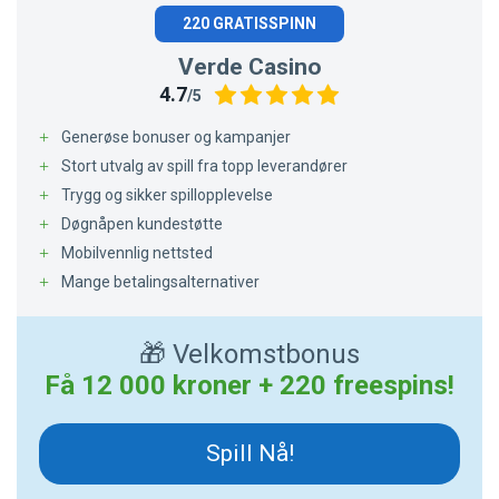
220 GRATISSPINN
Verde Casino
4.7
/5
Generøse bonuser og kampanjer
Stort utvalg av spill fra topp leverandører
Trygg og sikker spillopplevelse
Døgnåpen kundestøtte
Mobilvennlig nettsted
Mange betalingsalternativer
🎁 Velkomstbonus
Få 12 000 kroner + 220 freespins!
Spill Nå!