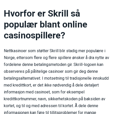
Hvorfor er Skrill så
populær blant online
casinospillere?
Nettkasinoer som støtter Skrill blir stadig mer populære i
Norge, ettersom flere og flere spillere ønsker å dra nytte av
fordelene denne betalingsmetoden gir. Skrill-logoen kan
observeres på pålitelige casinoer som gir deg denne
betalingsalternativet. I motsetning til tradisjonelle innskudd
med kredittkort, er det ikke nødvendig å dele detaljert
informasjon med casinoet, som for eksempel
kredittkortnummer, navn, sikkerhetskoden på baksiden av
kortet, og til og med adressen til kortet. Å dele denne
informasjonen kan føre til tillitsproblemer for mange