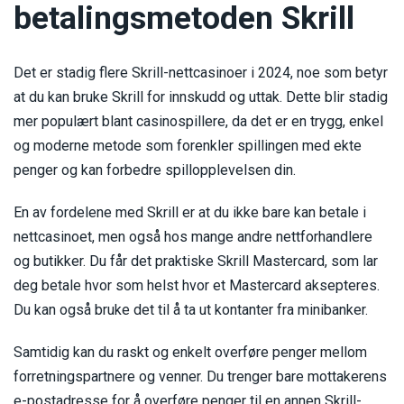
betalingsmetoden Skrill
Det er stadig flere Skrill-nettcasinoer i 2024, noe som betyr
at du kan bruke Skrill for innskudd og uttak. Dette blir stadig
mer populært blant casinospillere, da det er en trygg, enkel
og moderne metode som forenkler spillingen med ekte
penger og kan forbedre spillopplevelsen din.
En av fordelene med Skrill er at du ikke bare kan betale i
nettcasinoet, men også hos mange andre nettforhandlere
og butikker. Du får det praktiske Skrill Mastercard, som lar
deg betale hvor som helst hvor et Mastercard aksepteres.
Du kan også bruke det til å ta ut kontanter fra minibanker.
Samtidig kan du raskt og enkelt overføre penger mellom
forretningspartnere og venner. Du trenger bare mottakerens
e-postadresse for å overføre penger til en annen Skrill-