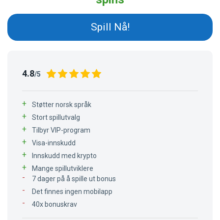
Spill Nå!
4.8
/5
Støtter norsk språk
Stort spillutvalg
Tilbyr VIP-program
Visa-innskudd
Innskudd med krypto
Mange spillutviklere
7 dager på å spille ut bonus
Det finnes ingen mobilapp
40x bonuskrav