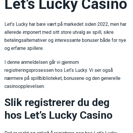
Let’s Lucky Casino
Let’s Lucky har bare vært på markedet siden 2022, men har
allerede imponert med sitt store utvalg av spill, sikre
betalingsalternativer og interessante bonuser både for nye
og erfarne spillere.
I denne anmeldelsen går vi gjennom
registreringsprosessen hos Let’s Lucky. Vi ser også
nærmere på spillbiblioteket, bonusene og den generelle
casinoopplevelsen.
Slik registrerer du deg
hos Let’s Lucky Casino