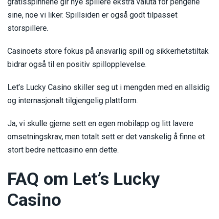
gratisspinnene gir nye spillere ekstra valuta for pengene
sine, noe vi liker. Spillsiden er også godt tilpasset
storspillere.
Casinoets store fokus på ansvarlig spill og sikkerhetstiltak
bidrar også til en positiv spillopplevelse.
Let’s Lucky Casino skiller seg ut i mengden med en allsidig
og internasjonalt tilgjengelig plattform.
Ja, vi skulle gjerne sett en egen mobilapp og litt lavere
omsetningskrav, men totalt sett er det vanskelig å finne et
stort bedre nettcasino enn dette.
FAQ om Let’s Lucky
Casino