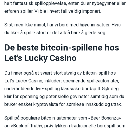
helt fantastisk spillopplevelse, enten du er nybegynner eller
erfaren spiller. Vi ble i hvert fall veldig imponert.
Sist, men ikke minst, har vi bord med høye innsatser. Hvis
du liker å spille stort er det altså bare å glede seg.
De beste bitcoin-spillene hos
Let’s Lucky Casino
Du finner også et svært stort utvalg av bitcoin-spill hos
Let’s Lucky Casino, inkludert spennende spilleautomater,
underholdende live-spill og klassiske bordspill. Gjør deg
klar for spenning og potensielle gevinster samtidig som du
bruker ønsket kryptovaluta for sømløse innskudd og uttak.
Spill på populære bitcoin-automater som «Beer Bonanza»
og «Book of Truth», prøv lykken i tradisjonelle bordspill som