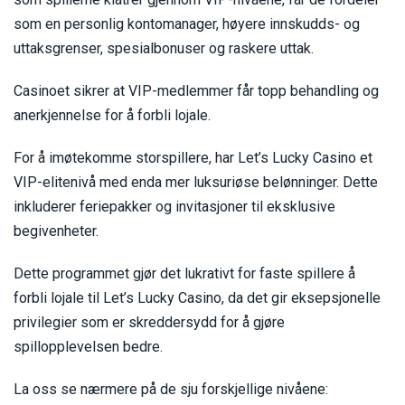
som en personlig kontomanager, høyere innskudds- og
uttaksgrenser, spesialbonuser og raskere uttak.
Casinoet sikrer at VIP-medlemmer får topp behandling og
anerkjennelse for å forbli lojale.
For å imøtekomme storspillere, har Let’s Lucky Casino et
VIP-elitenivå med enda mer luksuriøse belønninger. Dette
inkluderer feriepakker og invitasjoner til eksklusive
begivenheter.
Dette programmet gjør det lukrativt for faste spillere å
forbli lojale til Let’s Lucky Casino, da det gir eksepsjonelle
privilegier som er skreddersydd for å gjøre
spillopplevelsen bedre.
La oss se nærmere på de sju forskjellige nivåene: