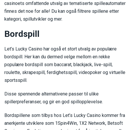
casinoets omfattende utvalg av tematiserte spilleautomater
finnes det noe for alle! Du kan også filtrere spillene etter
kategori, spillutvikler og mer.
Bordspill
Let’s Lucky Casino har også et stort utvalg av populære
bordspill. Her kan du dermed velge mellom en rekke
populære bordspill som baccarat, blackjack, live-spill,
roulette, skrapespill, ferdighetsspill, videopoker og virtuelle
sportsspill.
Disse spennende alternativene passer til ulike
spillerpreferanser, og gir en god spillopplevelse.
Bordspillene som tilbys hos Let’s Lucky Casino kommer fra
anerkjente utviklere som 1Spin4Win, 1X2 Network, Betsoft