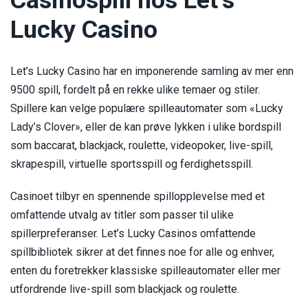
Casinospill hos Let’s
Lucky Casino
Let’s Lucky Casino har en imponerende samling av mer enn
9500 spill, fordelt på en rekke ulike temaer og stiler.
Spillere kan velge populære spilleautomater som «Lucky
Lady’s Clover», eller de kan prøve lykken i ulike bordspill
som baccarat, blackjack, roulette, videopoker, live-spill,
skrapespill, virtuelle sportsspill og ferdighetsspill.
Casinoet tilbyr en spennende spillopplevelse med et
omfattende utvalg av titler som passer til ulike
spillerpreferanser. Let’s Lucky Casinos omfattende
spillbibliotek sikrer at det finnes noe for alle og enhver,
enten du foretrekker klassiske spilleautomater eller mer
utfordrende live-spill som blackjack og roulette.