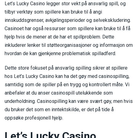
Let’s Lucky Casino legger stor vekt på ansvarlig spill, og
tilbyr verktøy som spillere kan bruke til å angi
innskuddsgrenser, avkjølingsperioder og selvekskludering.
Casinoet har også ressurser som spillere kan bruke til å få
hjelp hvis de mener at de har et spillproblem. Dette
inkluderer lenker til støtteorganisasjoner og informasjon om
hvordan de kan gjenkjenne problematisk spilladferd.
Dette store fokuset på ansvarlig spilling sikrer at spillere
hos Let’s Lucky Casino kan ha det gøy med casinospilling,
samtidig som de spiller på en trygg og kontrollert måte. Vi
anbefaler at du anser casinospill utelukkende som
underholdning. Casinospilling kan være svært gøy, men hvis
du bruker det som en inntektskilde, er det på tide å
oppsøke profesjonell hjelp.
Let’s Lucky Casino