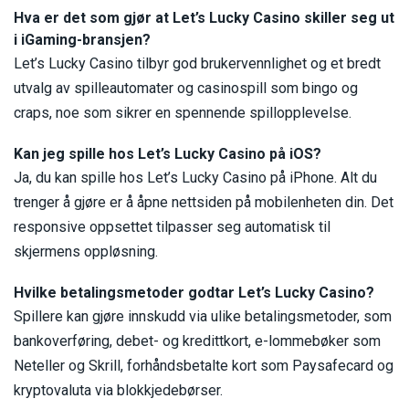
Hva er det som gjør at Let’s Lucky Casino skiller seg ut
i iGaming-bransjen?
Let’s Lucky Casino tilbyr god brukervennlighet og et bredt
utvalg av spilleautomater og casinospill som bingo og
craps, noe som sikrer en spennende spillopplevelse.
Kan jeg spille hos Let’s Lucky Casino på iOS?
Ja, du kan spille hos Let’s Lucky Casino på iPhone. Alt du
trenger å gjøre er å åpne nettsiden på mobilenheten din. Det
responsive oppsettet tilpasser seg automatisk til
skjermens oppløsning.
Hvilke betalingsmetoder godtar Let’s Lucky Casino?
Spillere kan gjøre innskudd via ulike betalingsmetoder, som
bankoverføring, debet- og kredittkort, e-lommebøker som
Neteller og Skrill, forhåndsbetalte kort som Paysafecard og
kryptovaluta via blokkjedebørser.