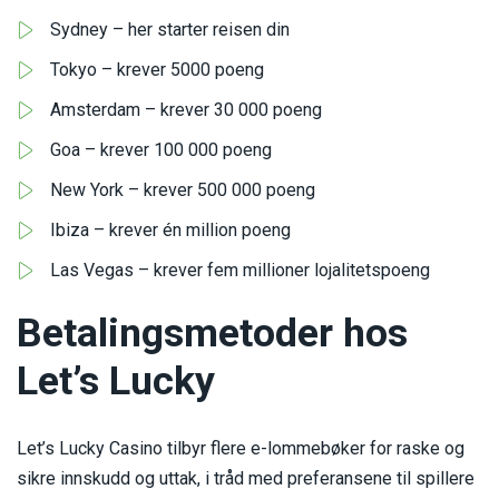
Sydney – her starter reisen din
Tokyo – krever 5000 poeng
Amsterdam – krever 30 000 poeng
Goa – krever 100 000 poeng
New York – krever 500 000 poeng
Ibiza – krever én million poeng
Las Vegas – krever fem millioner lojalitetspoeng
Betalingsmetoder hos
Let’s Lucky
Let’s Lucky Casino tilbyr flere e-lommebøker for raske og
sikre innskudd og uttak, i tråd med preferansene til spillere