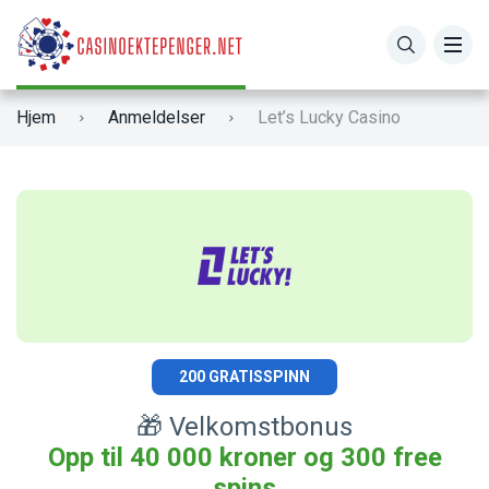
Blackjack
Hjem
Anmeldelser
Let’s Lucky Casino
Roulette
Baccarat
Poker
Skrapelodd
200 GRATISSPINN
🎁 Velkomstbonus
Opp til 40 000 kroner og 300 free
spins