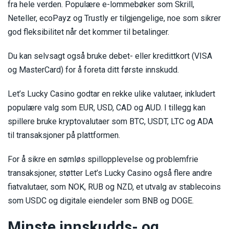
fra hele verden. Populære e-lommebøker som Skrill,
Neteller, ecoPayz og Trustly er tilgjengelige, noe som sikrer
god fleksibilitet når det kommer til betalinger.
Du kan selvsagt også bruke debet- eller kredittkort (VISA
og MasterCard) for å foreta ditt første innskudd.
Let’s Lucky Casino godtar en rekke ulike valutaer, inkludert
populære valg som EUR, USD, CAD og AUD. I tillegg kan
spillere bruke kryptovalutaer som BTC, USDT, LTC og ADA
til transaksjoner på plattformen.
For å sikre en sømløs spillopplevelse og problemfrie
transaksjoner, støtter Let’s Lucky Casino også flere andre
fiatvalutaer, som NOK, RUB og NZD, et utvalg av stablecoins
som USDC og digitale eiendeler som BNB og DOGE.
Minste innskudds- og