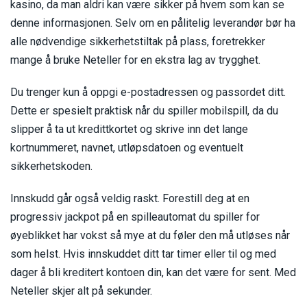
kasino, da man aldri kan være sikker på hvem som kan se
denne informasjonen. Selv om en pålitelig leverandør bør ha
alle nødvendige sikkerhetstiltak på plass, foretrekker
mange å bruke Neteller for en ekstra lag av trygghet.
Du trenger kun å oppgi e-postadressen og passordet ditt.
Dette er spesielt praktisk når du spiller mobilspill, da du
slipper å ta ut kredittkortet og skrive inn det lange
kortnummeret, navnet, utløpsdatoen og eventuelt
sikkerhetskoden.
Innskudd går også veldig raskt. Forestill deg at en
progressiv jackpot på en spilleautomat du spiller for
øyeblikket har vokst så mye at du føler den må utløses når
som helst. Hvis innskuddet ditt tar timer eller til og med
dager å bli kreditert kontoen din, kan det være for sent. Med
Neteller skjer alt på sekunder.