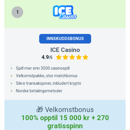
INNSKUDDSBONUS
ICE Casino
4.9
/5
Spill mer enn 3500 casinospill
Velkomstpakke, stor matchbonus
Sikre transaksjoner, inkludert krypto
Norske betalingsmetoder
🎁 Velkomstbonus
100% opptil 15 000 kr + 270
gratisspinn