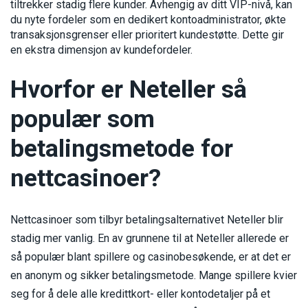
tiltrekker stadig flere kunder. Avhengig av ditt VIP-nivå, kan
du nyte fordeler som en dedikert kontoadministrator, økte
transaksjonsgrenser eller prioritert kundestøtte. Dette gir
en ekstra dimensjon av kundefordeler.
Hvorfor er Neteller så
populær som
betalingsmetode for
nettcasinoer?
Nettcasinoer som tilbyr betalingsalternativet Neteller blir
stadig mer vanlig. En av grunnene til at Neteller allerede er
så populær blant spillere og casinobesøkende, er at det er
en anonym og sikker betalingsmetode. Mange spillere kvier
seg for å dele alle kredittkort- eller kontodetaljer på et