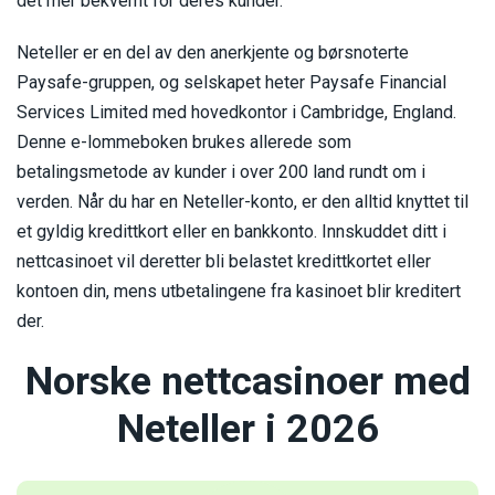
det mer bekvemt for deres kunder.
Neteller er en del av den anerkjente og børsnoterte
Paysafe-gruppen, og selskapet heter Paysafe Financial
Services Limited med hovedkontor i Cambridge, England.
Denne e-lommeboken brukes allerede som
betalingsmetode av kunder i over 200 land rundt om i
verden. Når du har en Neteller-konto, er den alltid knyttet til
et gyldig kredittkort eller en bankkonto. Innskuddet ditt i
nettcasinoet vil deretter bli belastet kredittkortet eller
kontoen din, mens utbetalingene fra kasinoet blir kreditert
der.
Norske nettcasinoer med
Neteller i 2026