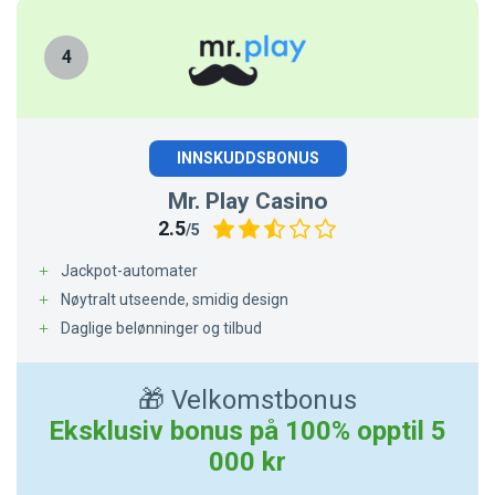
INNSKUDDSBONUS
Mr. Play Casino
2.5
/5
Jackpot-automater
Nøytralt utseende, smidig design
Daglige belønninger og tilbud
🎁 Velkomstbonus
Eksklusiv bonus på 100% opptil 5
000 kr