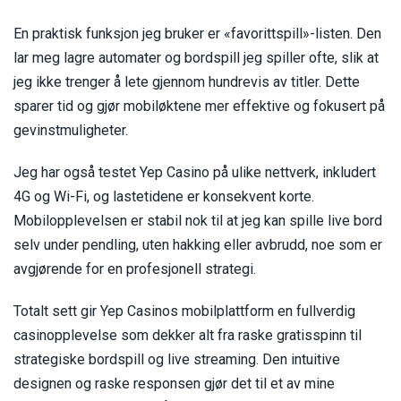
En praktisk funksjon jeg bruker er «favorittspill»-listen. Den
lar meg lagre automater og bordspill jeg spiller ofte, slik at
jeg ikke trenger å lete gjennom hundrevis av titler. Dette
sparer tid og gjør mobiløktene mer effektive og fokusert på
gevinstmuligheter.
Jeg har også testet Yep Casino på ulike nettverk, inkludert
4G og Wi-Fi, og lastetidene er konsekvent korte.
Mobilopplevelsen er stabil nok til at jeg kan spille live bord
selv under pendling, uten hakking eller avbrudd, noe som er
avgjørende for en profesjonell strategi.
Totalt sett gir Yep Casinos mobilplattform en fullverdig
casinopplevelse som dekker alt fra raske gratisspinn til
strategiske bordspill og live streaming. Den intuitive
designen og raske responsen gjør det til et av mine