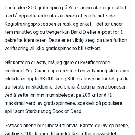
For å sikre 300 gratisspinn på Yep Casino starter jeg alltid
med å opprette en konto via deres offisielle nettside.
Registreringsprosessen er rask og enkel – det tar under
fem minutter, og du trenger kun BankID eller e-post for å
bekrefte identiteten. Dette er et viktig steg, da uten fullført
verifisering vil ikke gratisspinnene bli aktivert.
Når kontoen er aktiv, må jeg gjøre et kvalifiserende
innskudd. Yep Casino opererer med en velkomstpakke som
inkluderer opptil 33 000 kr og 300 gratisspinn fordelt på de
tre første innskuddene. Jeg pleier å optimalisere bonusen
ved å sette inn minimumsbeløpet på 200 kr for å få
maksimal verdi av gratisspinnene, spesielt på populære
spill som Starburst og Book of Dead.
Gratisspinnene blir utbetalt trinnvis. Første del av spinnene,
vanligvis 100, legges til umiddelbart etter innskuddet.