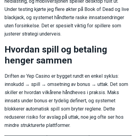
nedlasting, og mobilversjonen speiler desktop fullt ut.
Under testing kjørte jeg flere økter på Book of Dead og live
blackjack, og systemet håndterte raske innsatsendringer
uten forsinkelse. Det er spesielt viktig for spillere som
justerer strategi underveis.
Hvordan spill og betaling
henger sammen
Driften av Yep Casino er bygget rundt en enkel syklus:
innskudd → spill → omsetning av bonus → uttak. Det som
skiller er hvordan vilkårene håndheves i praksis. Maks
innsats under bonus er tydelig definert, og systemet
blokkerer automatisk spill som bryter reglene. Dette
reduserer risiko for avslag på uttak, noe jeg ofte ser hos
mindre strukturerte plattformer.