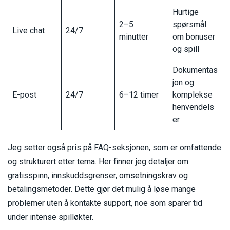
Hurtige
2–5
spørsmål
Live chat
24/7
minutter
om bonuser
og spill
Dokumentas
jon og
E-post
24/7
6–12 timer
komplekse
henvendels
er
Jeg setter også pris på FAQ-seksjonen, som er omfattende
og strukturert etter tema. Her finner jeg detaljer om
gratisspinn, innskuddsgrenser, omsetningskrav og
betalingsmetoder. Dette gjør det mulig å løse mange
problemer uten å kontakte support, noe som sparer tid
under intense spilløkter.