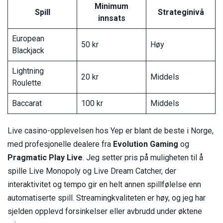
Minimum
Spill
Strateginivå
innsats
European
50 kr
Høy
Blackjack
Lightning
20 kr
Middels
Roulette
Baccarat
100 kr
Middels
Live casino-opplevelsen hos Yep er blant de beste i Norge,
med profesjonelle dealere fra
Evolution Gaming
og
Pragmatic Play Live
. Jeg setter pris på muligheten til å
spille Live Monopoly og Live Dream Catcher, der
interaktivitet og tempo gir en helt annen spillfølelse enn
automatiserte spill. Streamingkvaliteten er høy, og jeg har
sjelden opplevd forsinkelser eller avbrudd under øktene