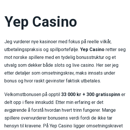
Yep Casino
Jeg vurderer nye kasinoer med fokus på reelle vilkår,
utbetalingspraksis og spillportefølje.
Yep Casino
retter seg
mot norske spillere med en tydelig bonusstruktur og et
utvalg som dekker både slots og live casino. Her ser jeg
etter detaljer som omsetningskrav, maks innsats under
bonus og hvor raskt gevinster faktisk utbetales.
Velkomstbonusen på opptil
33 000 kr + 300 gratisspinn
er
delt opp i flere innskudd. Etter min erfaring er det
avgjørende å forstå hvordan hvert trinn fungerer. Mange
spillere overvurderer bonusens verdi fordi de ikke tar
hensyn til kravene. På Yep Casino ligger omsetningskravet