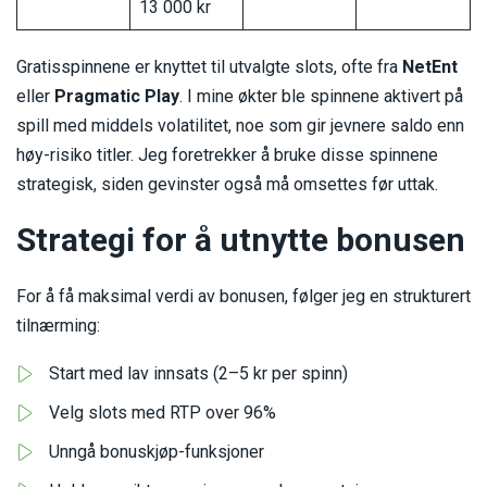
13 000 kr
Gratisspinnene er knyttet til utvalgte slots, ofte fra
NetEnt
eller
Pragmatic Play
. I mine økter ble spinnene aktivert på
spill med middels volatilitet, noe som gir jevnere saldo enn
høy-risiko titler. Jeg foretrekker å bruke disse spinnene
strategisk, siden gevinster også må omsettes før uttak.
Strategi for å utnytte bonusen
For å få maksimal verdi av bonusen, følger jeg en strukturert
tilnærming:
Start med lav innsats (2–5 kr per spinn)
Velg slots med RTP over 96%
Unngå bonuskjøp-funksjoner