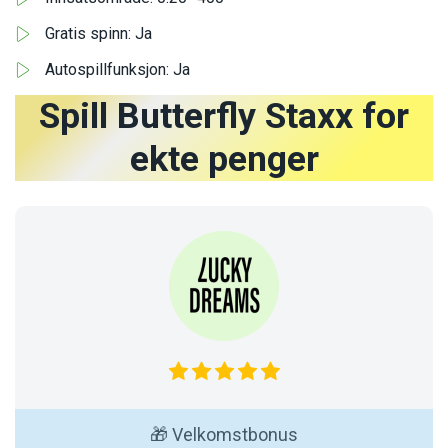
Gratis spinn: Ja
Autospillfunksjon: Ja
Spill Butterfly Staxx for
ekte penger
🎁 Velkomstbonus