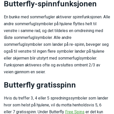
Butterfly-spinnfunksjonen
En bunke med sommerfugler aktiverer spinnfunksjonen. Alle
andre sommerfuglsymboler på hjulene flyttes helt til
venstre i samme rad, og det tildeles en omdreining med
låste sommerfuglsymboler. Alle andre
sommerfuglsymboler som lander på re-spinn, beveger seg
også til venstre til ingen flere symboler lander på hjulene
eller skjermen blir utstyrt med sommerfuglsymboler.
Funksjonen aktiveres ofte og avsluttes omtrent 2/3 av
veien gjennom en seier.
Butterfly gratisspinn
Hvis du treffer 3, 4 eller 5 spredningssymboler som lander
hvor som helst på hjulene, vil du motta henholdsvis 5, 6
eller 7 gratisspinn. Under Butterfly
Free Spins
er det kun