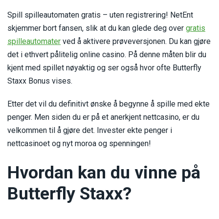
Spill spilleautomaten gratis – uten registrering! NetEnt
skjemmer bort fansen, slik at du kan glede deg over
gratis
spilleautomater
ved å aktivere prøveversjonen. Du kan gjøre
det i ethvert pålitelig online casino. På denne måten blir du
kjent med spillet nøyaktig og ser også hvor ofte Butterfly
Staxx Bonus vises.
Etter det vil du definitivt ønske å begynne å spille med ekte
penger. Men siden du er på et anerkjent nettcasino, er du
velkommen til å gjøre det. Invester ekte penger i
nettcasinoet og nyt moroa og spenningen!
Hvordan kan du vinne på
Butterfly Staxx?