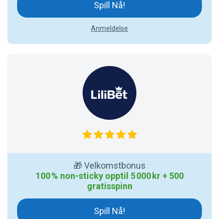
Spill Nå!
Anmeldelse
🎁 Velkomstbonus
100 % non-sticky opptil 5 000 kr + 500
gratisspinn
Spill Nå!