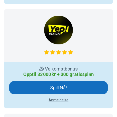
🎁 Velkomstbonus
Opptil 33 000 kr + 300 gratisspinn
Spill Nå!
Anmeldelse