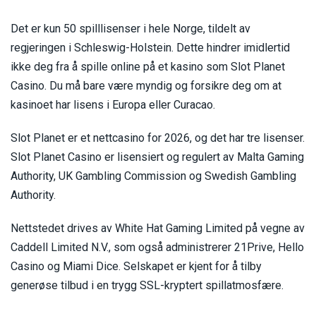
Det er kun 50 spilllisenser i hele Norge, tildelt av
regjeringen i Schleswig-Holstein. Dette hindrer imidlertid
ikke deg fra å spille online på et kasino som Slot Planet
Casino. Du må bare være myndig og forsikre deg om at
kasinoet har lisens i Europa eller Curacao.
Slot Planet er et nettcasino for 2026, og det har tre lisenser.
Slot Planet Casino er lisensiert og regulert av Malta Gaming
Authority, UK Gambling Commission og Swedish Gambling
Authority.
Nettstedet drives av White Hat Gaming Limited på vegne av
Caddell Limited N.V., som også administrerer 21Prive, Hello
Casino og Miami Dice. Selskapet er kjent for å tilby
generøse tilbud i en trygg SSL-kryptert spillatmosfære.