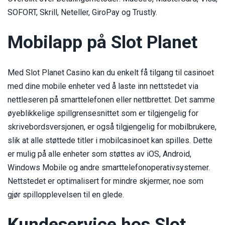
SOFORT, Skrill, Neteller, GiroPay og Trustly.
Mobilapp på Slot Planet
Med Slot Planet Casino kan du enkelt få tilgang til casinoet
med dine mobile enheter ved å laste inn nettstedet via
nettleseren på smarttelefonen eller nettbrettet. Det samme
øyeblikkelige spillgrensesnittet som er tilgjengelig for
skrivebordsversjonen, er også tilgjengelig for mobilbrukere,
slik at alle støttede titler i mobilcasinoet kan spilles. Dette
er mulig på alle enheter som støttes av iOS, Android,
Windows Mobile og andre smarttelefonoperativsystemer.
Nettstedet er optimalisert for mindre skjermer, noe som
gjør spillopplevelsen til en glede.
Kundeservice hos Slot