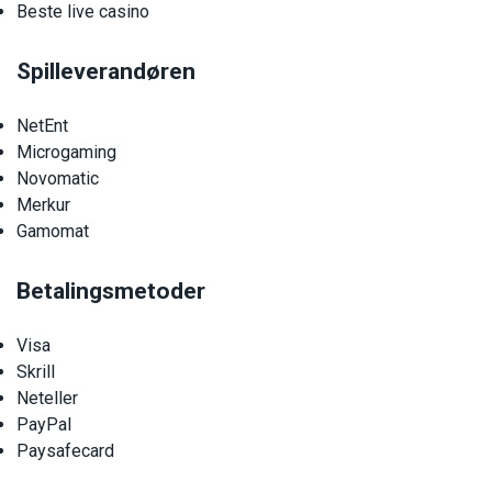
Beste live casino
Spilleverandøren
NetEnt
Microgaming
Novomatic
Merkur
Gamomat
Betalingsmetoder
Visa
Skrill
Neteller
PayPal
Paysafecard