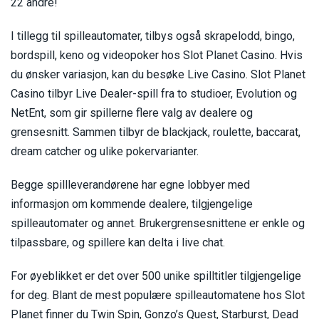
22 andre!
I tillegg til spilleautomater, tilbys også skrapelodd, bingo,
bordspill, keno og videopoker hos Slot Planet Casino. Hvis
du ønsker variasjon, kan du besøke Live Casino. Slot Planet
Casino tilbyr Live Dealer-spill fra to studioer, Evolution og
NetEnt, som gir spillerne flere valg av dealere og
grensesnitt. Sammen tilbyr de blackjack, roulette, baccarat,
dream catcher og ulike pokervarianter.
Begge spillleverandørene har egne lobbyer med
informasjon om kommende dealere, tilgjengelige
spilleautomater og annet. Brukergrensesnittene er enkle og
tilpassbare, og spillere kan delta i live chat.
For øyeblikket er det over 500 unike spilltitler tilgjengelige
for deg. Blant de mest populære spilleautomatene hos Slot
Planet finner du Twin Spin, Gonzo’s Quest, Starburst, Dead