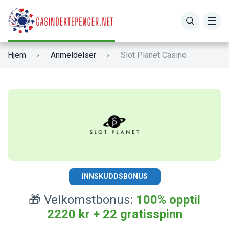
Blackjack
Hjem
Anmeldelser
Slot Planet Casino
Roulette
Baccarat
Poker
Skrapelodd
INNSKUDDSBONUS
🎁 Velkomstbonus:
100% opptil
2220 kr + 22 gratisspinn