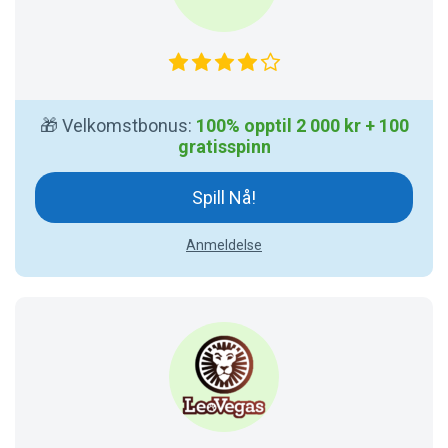
🎁 Velkomstbonus:
100% opptil 2 000 kr + 100
gratisspinn
Spill Nå!
Anmeldelse