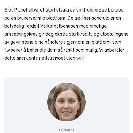
Slot Planet tilbyr et stort utvalg av spill, generøse bonuser
og en brukervennlig plattform. De tre lisensene utgjør en
betydelig fordel! Velkomstbonusen med rimelige
omsetningskrav gir deg ekstra startkreditt, og utbetalingene
av gevinstene dine håndteres gjennom en plattform som
forsøker å behandle dem så raskt som mulig. Vi anbefaler
dette anerkjente nettcasinoet uten tvil!
Forfatter