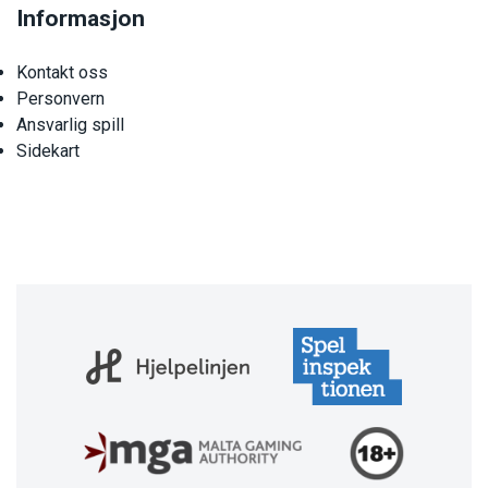
Informasjon
Kontakt oss
Personvern
Ansvarlig spill
Sidekart