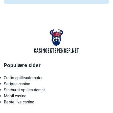
Populære sider
Gratis spilleautomater
Seriøse casino
Starburst spilleautomat
Mobil casino
Beste live casino