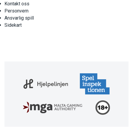
Kontakt oss
Personvern
Ansvarlig spill
Sidekart