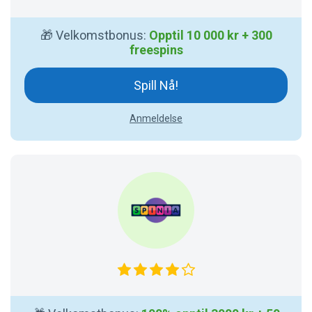
🎁 Velkomstbonus:
Opptil 10 000 kr + 300
freespins
Spill Nå!
Anmeldelse