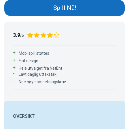
Spill Nå!
3.9
/5
Mobilspill støttes
Fint design
Hele utvalget fra NetEnt
Lavt daglig uttakstak
Noe høye omsetningskrav
OVERSIKT