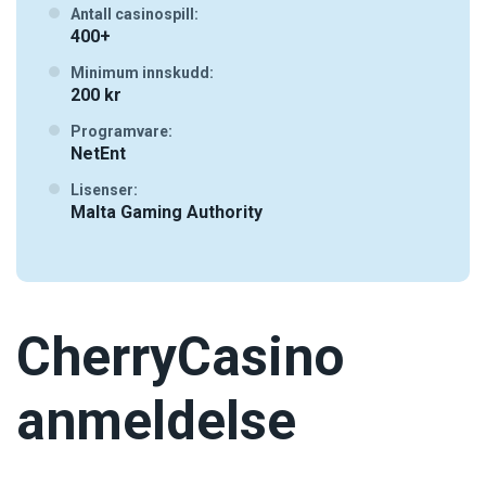
Antall casinospill:
400+
Minimum innskudd:
200 kr
Programvare:
NetEnt
Lisenser:
Malta Gaming Authority
CherryCasino
anmeldelse