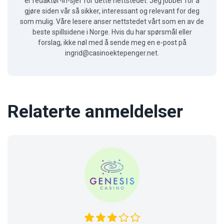
er redaktør-in-sjef for dette nettstedet. Jeg jobber for å
gjøre siden vår så sikker, interessant og relevant for deg
som mulig. Våre lesere anser nettstedet vårt som en av de
beste spillsidene i Norge. Hvis du har spørsmål eller
forslag, ikke nøl med å sende meg en e-post på
ingrid@casinoektepenger.net
.
Relaterte anmeldelser